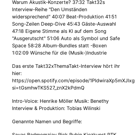
Warum Akustik-Konzerte? 37:32 Takt32s
Interview-Reihe "Den Umständen
widersprechend" 40:07 Beat-Produktion 41:51
Song-Zeilen Deep-Dive 45:43 Gäste-Auswahl
47:18 Eigene Stimme als KI auf dem Song
"Ausgerutscht" 51:06 Auto als Symbol und Safe
Space 58:28 Album-Bundles statt -Boxen
1:02:09 Wünsche für die (Musik-)Industrie
Das erste Takt32xThemaTakt-Interview hört ihr
hier:
https://open.spotify.com/episode/1PIdwiraXp5mXJlx
si=tGsmhwTKS527_znX2kPdmQ
Intro-Voice: Henrike Möller Musik: Benethy
Interview & Produktion: Tobias Wilinski
Genannte Namen und Begriffe:
Savas Badmomzjay Rick Rubin Kiezkunst PTK